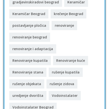
gradjevinskiradovi beograd
Keramičar
Keramičar Beograd
krečenje Beograd
postavljanje pločica
renoviranje
renoviranje beograd
renoviranje i adaptacija
Renoviranje kupatila
Renoviranje kuće
Renoviranje stana
rušenje kupatila
rušenje objekata
rušenje zidova
uredjenje dvorišta
Vodoinstalater
Vodoinstalater Beograd