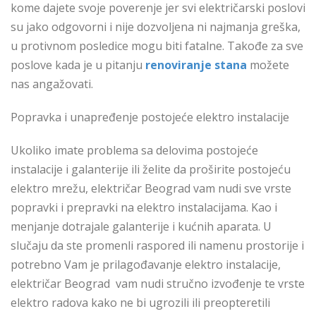
kome dajete svoje poverenje jer svi električarski poslovi
su jako odgovorni i nije dozvoljena ni najmanja greška,
u protivnom posledice mogu biti fatalne. Takođe za sve
poslove kada je u pitanju
renoviranje stana
možete
nas angažovati.
Popravka i unapređenje postojeće elektro instalacije
Ukoliko imate problema sa delovima postojeće
instalacije i galanterije ili želite da proširite postojeću
elektro mrežu, električar Beograd vam nudi sve vrste
popravki i prepravki na elektro instalacijama. Kao i
menjanje dotrajale galanterije i kućnih aparata. U
slučaju da ste promenli raspored ili namenu prostorije i
potrebno Vam je prilagođavanje elektro instalacije,
električar Beograd vam nudi stručno izvođenje te vrste
elektro radova kako ne bi ugrozili ili preopteretili