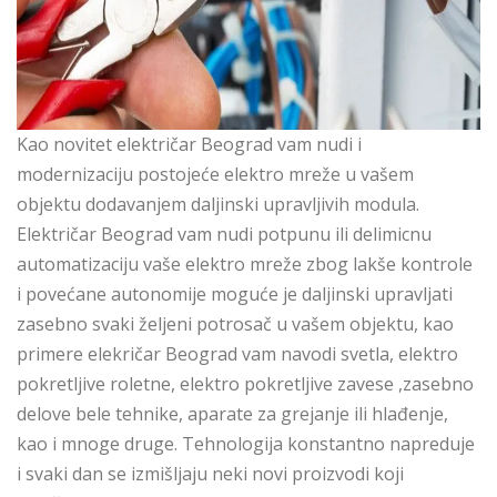
Kao novitet električar Beograd vam nudi i
modernizaciju postojeće elektro mreže u vašem
objektu dodavanjem daljinski upravljivih modula.
Električar Beograd vam nudi potpunu ili delimicnu
automatizaciju vaše elektro mreže zbog lakše kontrole
i povećane autonomije moguće je daljinski upravljati
zasebno svaki željeni potrosač u vašem objektu, kao
primere elekričar Beograd vam navodi svetla, elektro
pokretljive roletne, elektro pokretljive zavese ,zasebno
delove bele tehnike, aparate za grejanje ili hlađenje,
kao i mnoge druge. Tehnologija konstantno napreduje
i svaki dan se izmišljaju neki novi proizvodi koji