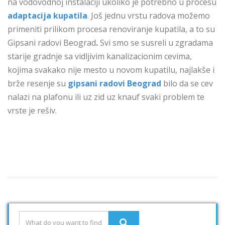
na vodovodnoj instalaciji ukoliko je potrebno u procesu
adaptacija kupatila
. Još jednu vrstu radova možemo
primeniti prilikom procesa renoviranje kupatila, a to su
Gipsani radovi Beograd
.
Svi smo se susreli u zgradama
starije gradnje sa vidljivim kanalizacionim cevima,
kojima svakako nije mesto u novom kupatilu, najlakše i
brže resenje su
gipsani radovi Beograd
bilo da se cev
nalazi na plafonu ili uz zid uz knauf svaki problem te
vrste je rešiv.