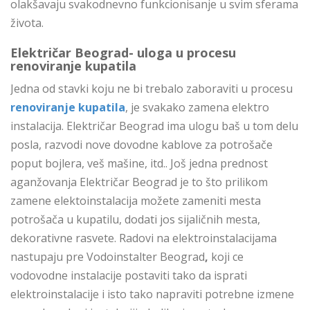
olakšavaju svakodnevno funkcionisanje u svim sferama
života.
Električar Beograd- uloga u procesu
renoviranje kupatila
Jedna od stavki koju ne bi trebalo zaboraviti u procesu
renoviranje kupatila
, je svakako zamena elektro
instalacija. Električar Beograd ima ulogu baš u tom delu
posla, razvodi nove dovodne kablove za potrošače
poput bojlera, veš mašine, itd.. Još jedna prednost
aganžovanja Električar Beograd je to što prilikom
zamene elektoinstalacija možete zameniti mesta
potrošača u kupatilu, dodati jos sijaličnih mesta,
dekorativne rasvete. Radovi na elektroinstalacijama
nastupaju pre Vodoinstalter Beograd
,
koji ce
vodovodne instalacije postaviti tako da isprati
elektroinstalacije i isto tako napraviti potrebne izmene