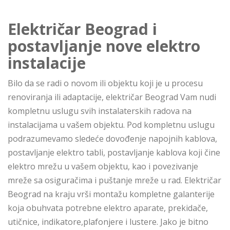
Električar Beograd i
postavljanje nove elektro
instalacije
Bilo da se radi o novom ili objektu koji je u procesu
renoviranja ili adaptacije, električar Beograd Vam nudi
kompletnu uslugu svih instalaterskih radova na
instalacijama u vašem objektu. Pod kompletnu uslugu
podrazumevamo sledeće dovođenje napojnih kablova,
postavljanje elektro tabli, postavljanje kablova koji čine
elektro mrežu u vašem objektu, kao i povezivanje
mreže sa osiguračima i puštanje mreže u rad. Električar
Beograd na kraju vrši montažu kompletne galanterije
koja obuhvata potrebne elektro aparate, prekidače,
utičnice, indikatore,plafonjere i lustere. Jako je bitno