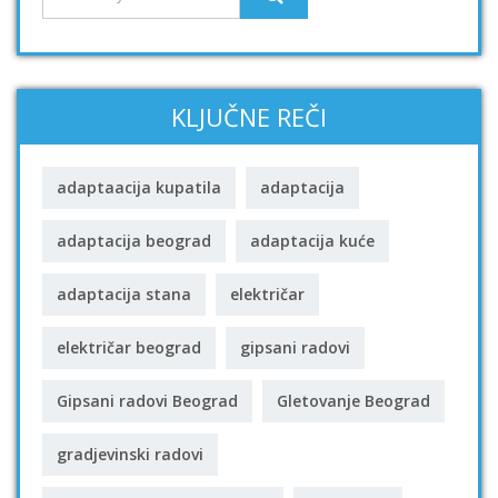
KLJUČNE REČI
adaptaacija kupatila
adaptacija
adaptacija beograd
adaptacija kuće
adaptacija stana
električar
električar beograd
gipsani radovi
Gipsani radovi Beograd
Gletovanje Beograd
gradjevinski radovi