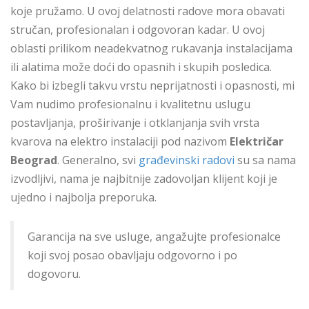
koje pružamo. U ovoj delatnosti radove mora obavati
stručan, profesionalan i odgovoran kadar. U ovoj
oblasti prilikom neadekvatnog rukavanja instalacijama
ili alatima može doći do opasnih i skupih posledica.
Kako bi izbegli takvu vrstu neprijatnosti i opasnosti, mi
Vam nudimo profesionalnu i kvalitetnu uslugu
postavljanja, proširivanje i otklanjanja svih vrsta
kvarova na elektro instalaciji pod nazivom
Električar
Beograd
. Generalno, svi
građevinski radovi
su sa nama
izvodljivi, nama je najbitnije zadovoljan klijent koji je
ujedno i najbolja preporuka.
Garancija na sve usluge, angažujte profesionalce
koji svoj posao obavljaju odgovorno i po
dogovoru.