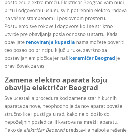
postojeću elektro mrežu. Električar Beograd vam nudi
brzu i odgovornu uslugu svih potrebnih elektro radova
na vašem stambenom ili poslovnom prostoru.
Poštujemo sve rokove i dogovore koji se striktno
utvrde pre obavljanja posla odnosno u startu. Kada
obavljate
renoviranje kupatila
nama možete poveriti
ceo posao po principu ključ u ruke, završno sa
postavljanjem pločica jer naš
keramičar Beograd
je
pravi čovek za vas.
Zamena elektro aparata koju
obavlja električar Beograd
Sve učestalija procedura kod zamene starih kućnih
aparata za nove, neophodno je da nov aparat poveže
stručno lice i pusti ga u rad, kako ne bi došlo do
nepoželjnih posledica ili kvarova na mreži i aparatu.
Tako da
električar Beograd
predstavlja najbolje rešenje