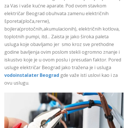
za Vas i vaše kućne aparate. Pod ovom stavkom
električar Beograd obuhvata zamenu električnih
šporeta(ploča,rerne),
bojlera(protočnih,akumulacionih), električnih kotlova,
toplotnih pumpi, itd… Zaista je jako široka paleta
usluga koje obavljamo jer smo kroz sve prethodne
godine bavljenja ovim poslom stekli ogromno znanje i
iskustvo koje je u ovom poslu i presudan faktor. Pored
usluge električar Beograd jako tražena je i usluga
vodoinstalater Beograd
gde važe isti uslovi kao i za
ovu uslugu.